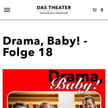
Hauptnavigation
Webshop
Warenk
Eye
öffnen
Login
Abl
Assi
Drama, Baby! -
Folge 18