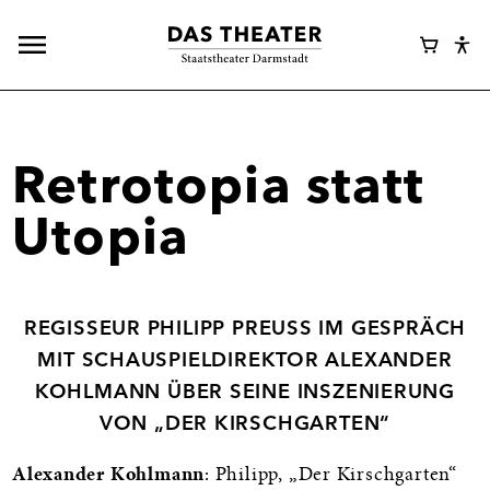
Hauptnavigation
Webshop
Warenk
Eye
öffnen
Login
Abl
Assi
Retrotopia statt
Utopia
REGISSEUR PHILIPP PREUSS IM GESPRÄCH
MIT SCHAUSPIELDIREKTOR ALEXANDER
KOHLMANN ÜBER SEINE INSZENIERUNG
VON „DER KIRSCHGARTEN“
Alexander Kohlmann
: Philipp, „Der Kirschgarten“