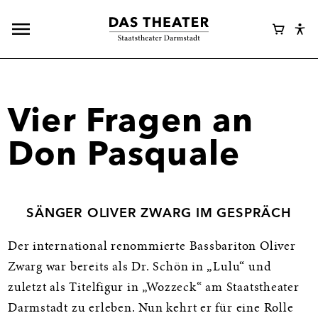
Hauptnavigation
Webshop
Warenk
Eye
öffnen
Login
Abl
Assi
Vier Fragen an
Don Pasquale
SÄNGER OLIVER ZWARG IM GESPRÄCH
Der international renommierte Bassbariton Oliver
Zwarg war bereits als Dr. Schön in „Lulu“ und
zuletzt als Titelfigur in „Wozzeck“ am Staatstheater
Darmstadt zu erleben. Nun kehrt er für eine Rolle