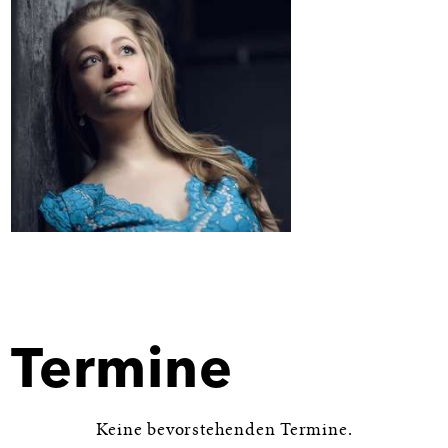
Bild
in
Großansicht
öffnen
Termine
Keine bevorstehenden Termine.