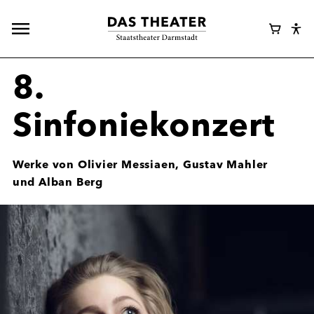
Hauptnavigation
Webshop
Warenk
Eye
öffnen
Login
Abl
Assi
8.
Sinfoniekonzert
Werke von Olivier Messiaen, Gustav Mahler
und Alban Berg