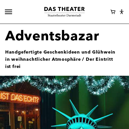
Hauptnavigation
Webshop
Warenk
Eye
öffnen
Login
Abl
Assi
Adventsbazar
Handgefertigte Geschenkideen und Glühwein
in weihnachtlicher Atmosphäre / Der Eintritt
ist frei