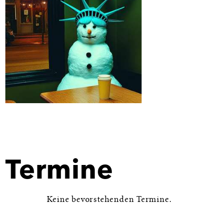
Bild
in
Großansicht
öffnen
Termine
Keine bevorstehenden Termine.