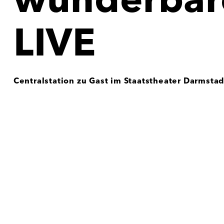
wunderbare
LIVE
Centralstation zu Gast im Staatstheater Darmstad