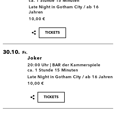
ca. 1 Stunde 15 Minuten
Late Night in Gotham City / ab 16
Jahren
10,00 €
TICKETS
Termin
teilen
30.10.
Fr.
Joker
30.10.
20:00 Uhr |
BAR der Kammerspiele
ca. 1 Stunde 15 Minuten
Late Night in Gotham City / ab 16 Jahren
10,00 €
TICKETS
Termin
teilen