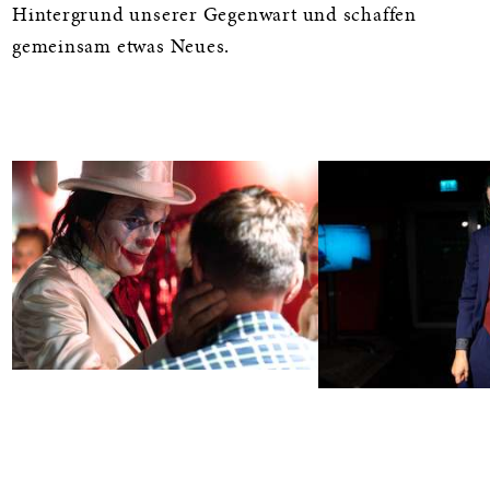
Hintergrund unserer Gegenwart und schaffen
gemeinsam etwas Neues.
Galerie
Bild
Bild
in
in
Großansicht
Großansicht
öffnen
öffnen