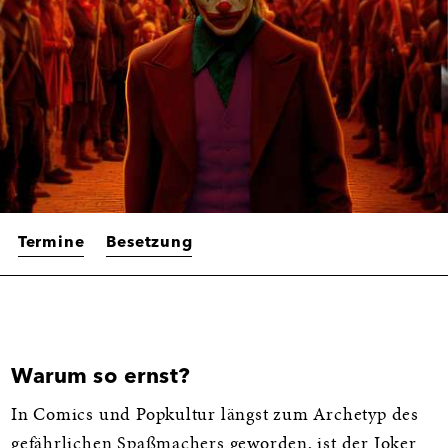
Termine
Besetzung
Warum so ernst?
Informationen
In Comics und Popkultur längst zum Archetyp des
gefährlichen Spaßmachers geworden, ist der Joker