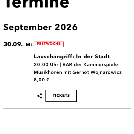
Termine
September 2026
30.09.
FESTWOCHE
Mi.
Lauschangriff: In der Stadt
30.09.
20:00 Uhr |
BAR der Kammerspiele
Musikhören mit Gernot Wojnarowicz
8,00 €
TICKETS
Termin
teilen