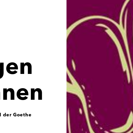
gen
nnen
d der Goethe