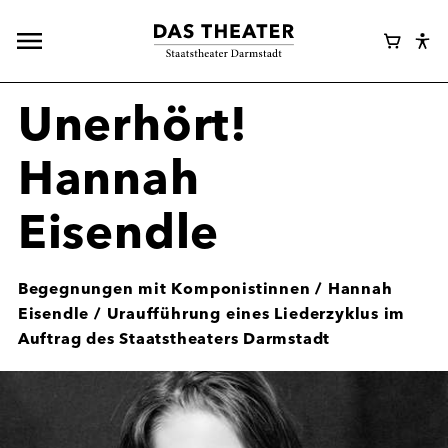
Hauptnavigation
Webshop
Warenk
Eye
öffnen
Login
Abl
Assi
Unerhört!
Hannah
Eisendle
Begegnungen mit Komponistinnen / Hannah
Eisendle / Uraufführung eines Liederzyklus im
Auftrag des Staatstheaters Darmstadt