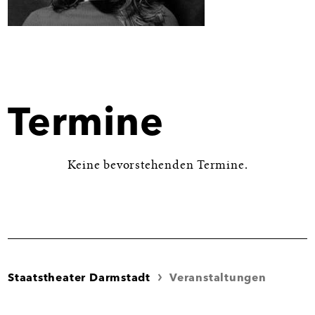
Bild
in
Großansicht
öffnen
Termine
Keine bevorstehenden Termine.
Staatstheater Darmstadt
Veranstaltungen