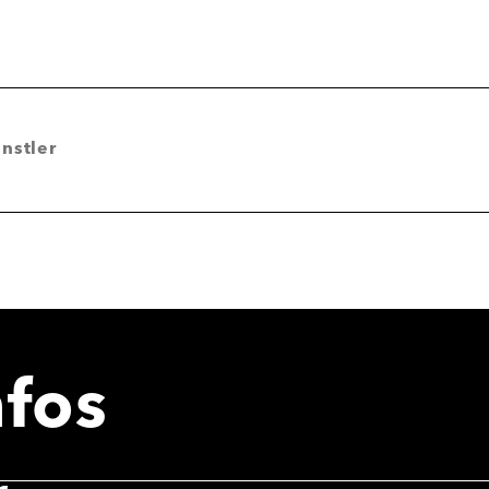
nstler
nfos