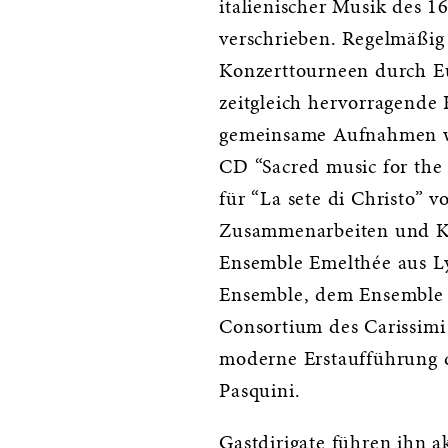
italienischer Musik des 1
verschrieben. Regelmäßig 
Konzerttourneen durch E
zeitgleich hervorragende
gemeinsame Aufnahmen wie
CD “Sacred music for the
für “La sete di Christo” 
Zusammenarbeiten und Ko
Ensemble Emelthée aus Ly
Ensemble, dem Ensemble 
Consortium des Carissimi
moderne Erstaufführung d
Pasquini.
Gastdirigate führen ihn a