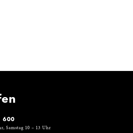
fen
1 600
hr, Samstag 10 – 13 Uhr