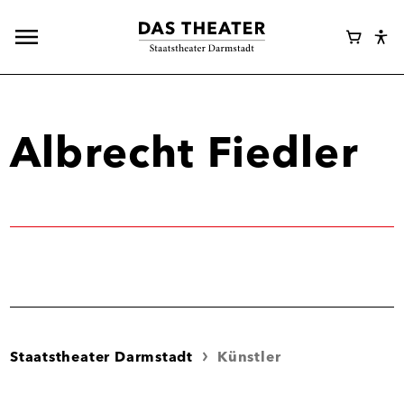
Hauptnavigation
Webshop
Warenk
Eye
öffnen
Login
Abl
Assi
Albrecht Fiedler
Staatstheater Darmstadt
Künstler