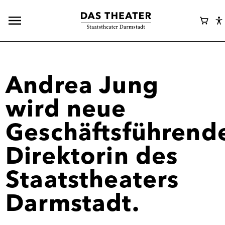
Hauptnavigation
Webshop
Ware
E
öffnen
Login
A
A
Andrea Jung
wird neue
Geschäftsführend
Direktorin des
Staatstheaters
Darmstadt.