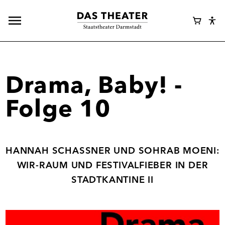
Hauptnavigation
Webshop
Warenk
Eye
öffnen
Login
Abl
Assi
Drama, Baby! -
Folge 10
HANNAH SCHASSNER UND SOHRAB MOENI:
WIR-RAUM UND FESTIVALFIEBER IN DER
STADTKANTINE II