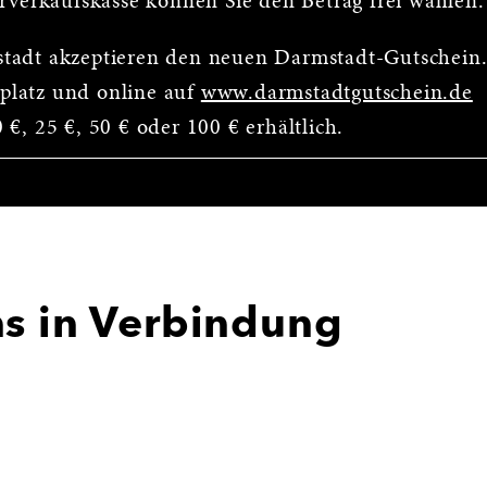
orverkaufskasse können Sie den Betrag frei wählen.
stadt akzeptieren den neuen Darmstadt-Gutschein
platz und online auf
www.darmstadtgutschein.de
€, 25 €, 50 € oder 100 € erhältlich.
ns in Verbindung