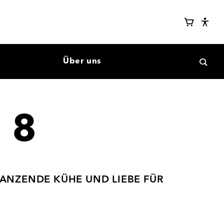
Webshop
Warenkor
Eye-
Login
Able
Assis
Über uns
Suche
öffne
 8
 TANZENDE KÜHE UND LIEBE FÜR