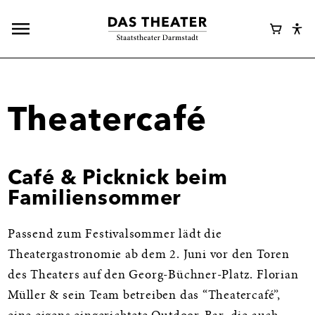
Hauptnavigation
Webshop
Warenk
Eye
öffnen
Login
Abl
Assi
Theatercafé
Café & Picknick beim
Familiensommer
Passend zum Festivalsommer lädt die
Theatergastronomie ab dem 2. Juni vor den Toren
des Theaters auf den Georg-Büchner-Platz. Florian
Müller & sein Team betreiben das “Theatercafé”,