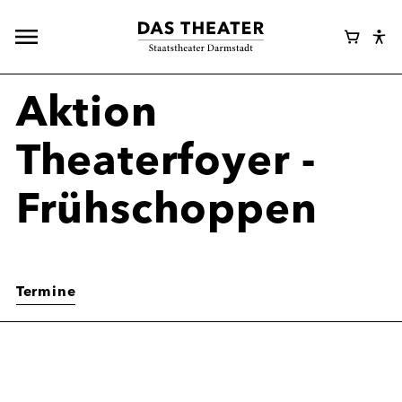
Hauptnavigation
Webshop
Warenk
Eye
öffnen
Login
Abl
Assi
Aktion
Theaterfoyer -
Frühschoppen
Termine