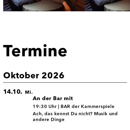
Bild
Bild
in
in
Großansicht
Großansicht
öffnen
öffnen
Termine
Oktober 2026
14.10.
Mi.
An der Bar mit
14.10.
19:30 Uhr |
BAR der Kammerspiele
Ach, das kennst Du nicht? Musik und
andere Dinge