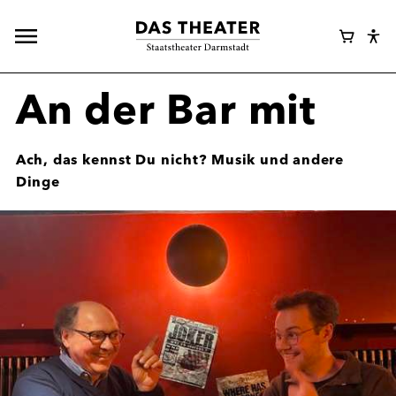
Hauptnavigation
Webshop
Warenk
Eye
öffnen
Login
Abl
Assi
An der Bar mit
Ach, das kennst Du nicht? Musik und andere
Dinge