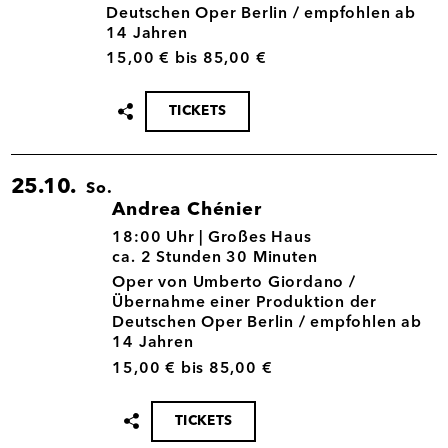
Deutschen Oper Berlin / empfohlen ab
14 Jahren
15,00 € bis 85,00 €
TICKETS
Termin
teilen
25.10.
So.
Andrea Chénier
25.10.
18:00 Uhr |
Großes Haus
ca. 2 Stunden 30 Minuten
Oper von Umberto Giordano /
Übernahme einer Produktion der
Deutschen Oper Berlin / empfohlen ab
14 Jahren
15,00 € bis 85,00 €
TICKETS
Termin
teilen