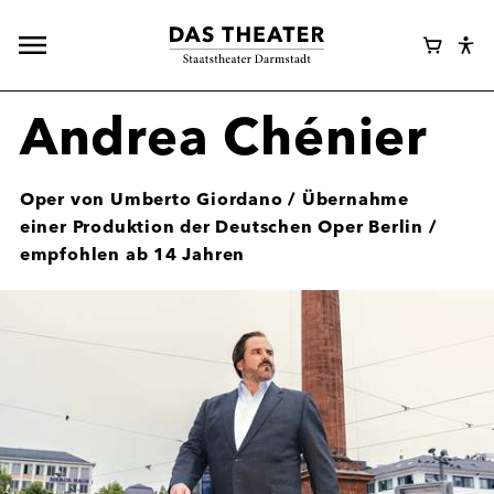
Hauptnavigation
Webshop
Warenk
Eye
öffnen
Login
Abl
Assi
Andrea Chénier
Oper von Umberto Giordano / Übernahme
einer Produktion der Deutschen Oper Berlin /
empfohlen ab 14 Jahren