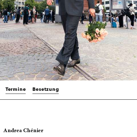
Termine
Besetzung
Informationen
Andrea Chénier