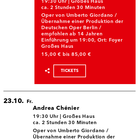
03.10.
19:30 Uhr |
Großes Haus
ca. 2 Stunden 30 Minuten
Oper von Umberto Giordano /
Übernahme einer Produktion der
Deutschen Oper Berlin /
empfohlen ab 14 Jahren
Einführung um 19:00, Ort: Foyer
Großes Haus
15,00 € bis 85,00 €
TICKETS
Termin
teilen
23.10.
Fr.
Andrea Chénier
23.10.
19:30 Uhr |
Großes Haus
ca. 2 Stunden 30 Minuten
Oper von Umberto Giordano /
Übernahme einer Produktion der