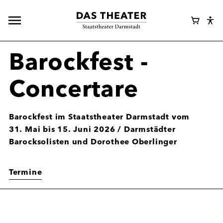
Hauptnavigation
Webshop
Warenk
Eye
öffnen
Login
Abl
Assi
Barockfest -
Concertare
Barockfest im Staatstheater Darmstadt vom
31. Mai bis 15. Juni 2026 / Darmstädter
Barocksolisten und Dorothee Oberlinger
Termine