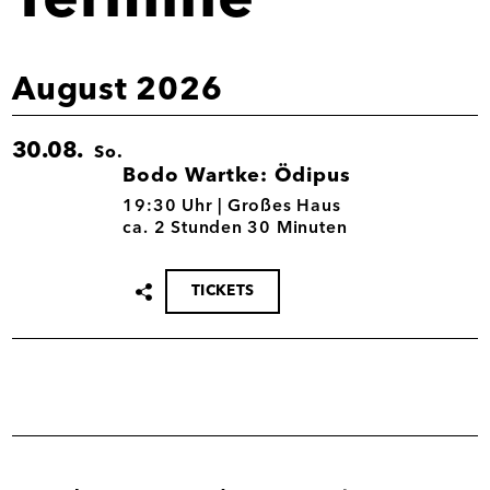
Termine
August 2026
30.08.
So.
Bodo Wartke: Ödipus
30.08.
19:30 Uhr |
Großes Haus
ca. 2 Stunden 30 Minuten
TICKETS
Termin
teilen