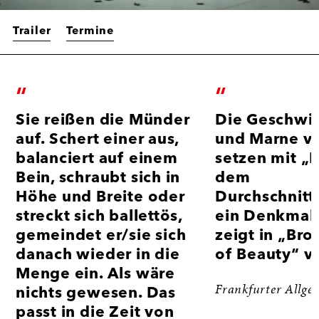
Trailer
Termine
“
“
Pressestimmen
Sie reißen die Münder
Die Geschwis
auf. Schert einer aus,
und Marne va
balanciert auf einem
setzen mit „
Bein, schraubt sich in
dem
Höhe und Breite oder
Durchschnit
streckt sich ballettös,
ein Denkmal,
gemeindet er/sie sich
zeigt in „Br
danach wieder in die
of Beauty“ vi
Menge ein. Als wäre
Frankfurter Allge
nichts gewesen. Das
passt in die Zeit von