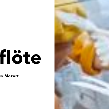
flöte
s Mozart