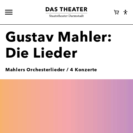
Hauptnavigation
Webshop
Warenk
Eye
öffnen
Login
Abl
Assi
Gustav Mahler:
Die Lieder
Mahlers Orchesterlieder / 4 Konzerte