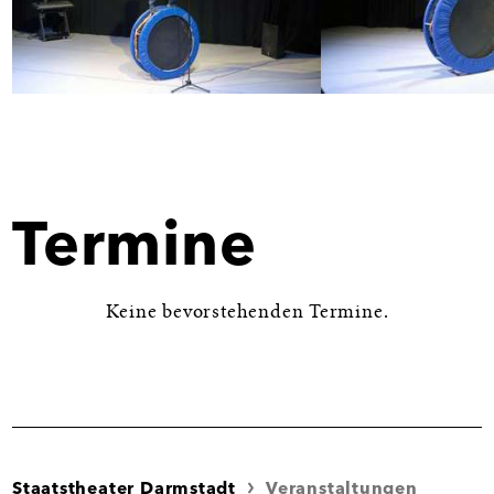
Bild
Bild
in
in
Großansicht
Großansicht
öffnen
öffnen
Termine
Keine bevorstehenden Termine.
Staatstheater Darmstadt
Veranstaltungen