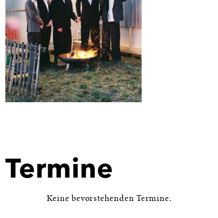
Bild
in
Großansicht
öffnen
Termine
Keine bevorstehenden Termine.