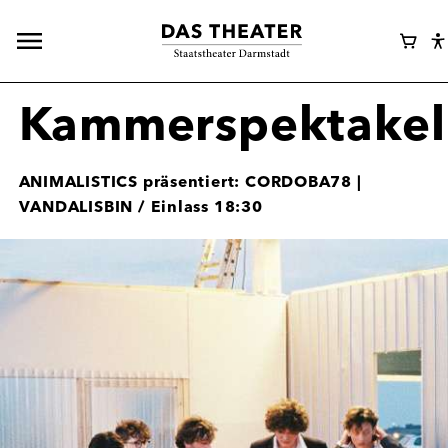
Hauptnavigation
Webshop
Ware
E
öffnen
Login
A
A
Kammerspektakel
ANIMALISTICS präsentiert: CORDOBA78 |
VANDALISBIN / Einlass 18:30