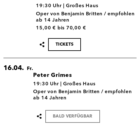
08.04.
19:30 Uhr |
Großes Haus
Oper von Benjamin Britten / empfohlen
ab 14 Jahren
15,00 € bis 70,00 €
TICKETS
Termin
teilen
16.04.
Fr.
Peter Grimes
16.04.
19:30 Uhr |
Großes Haus
Oper von Benjamin Britten / empfohlen
ab 14 Jahren
BALD VERFÜGBAR
Termin
teilen