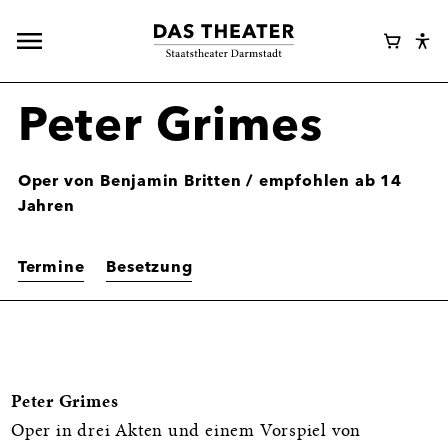
Hauptnavigation
Webshop
Warenk
Eye
öffnen
Login
Abl
Assi
Peter Grimes
Oper von Benjamin Britten / empfohlen ab 14
Jahren
Termine
Besetzung
Informationen
Peter Grimes
Oper in drei Akten und einem Vorspiel von