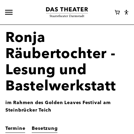
Hauptnavigation
Webshop
Warenk
Eye
öffnen
Login
Abl
Assi
Ronja
Räubertochter -
Lesung und
Bastelwerkstatt
im Rahmen des Golden Leaves Festival am
Steinbrücker Teich
Termine
Besetzung