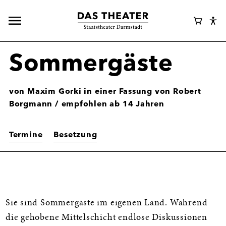
Hauptnavigation
Webshop
Warenk
Eye
öffnen
Login
Abl
Assi
Sommergäste
von Maxim Gorki in einer Fassung von Robert
Borgmann / empfohlen ab 14 Jahren
Termine
Besetzung
Informationen
Sie sind Sommergäste im eigenen Land. Während
die gehobene Mittelschicht endlose Diskussionen