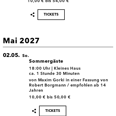
10,00 € bis 54,00 €
TICKETS
Termin
teilen
Mai 2027
02.05.
So.
Sommergäste
02.05.
18:00 Uhr |
Kleines Haus
ca. 1 Stunde 30 Minuten
von Maxim Gorki in einer Fassung von
Robert Borgmann / empfohlen ab 14
Jahren
10,00 € bis 50,00 €
TICKETS
Termin