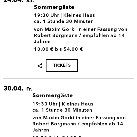
24.04.
Sa.
Sommergäste
24.04.
19:30 Uhr |
Kleines Haus
ca. 1 Stunde 30 Minuten
von Maxim Gorki in einer Fassung von
Robert Borgmann / empfohlen ab 14
Jahren
10,00 € bis 54,00 €
TICKETS
Termin
teilen
30.04.
Fr.
Sommergäste
30.04.
19:30 Uhr |
Kleines Haus
ca. 1 Stunde 30 Minuten
von Maxim Gorki in einer Fassung von
Robert Borgmann / empfohlen ab 14
Jahren