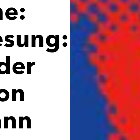
ne:
esung:
der
on
ann