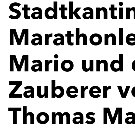
Stadtkanti
Marathonl
Mario und 
Zauberer v
Thomas M