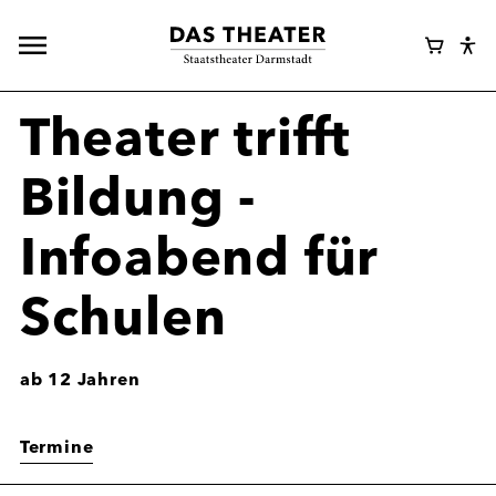
Hauptnavigation
Webshop
Warenk
Eye
öffnen
Login
Abl
Assi
Theater trifft
Bildung -
Infoabend für
Schulen
ab 12 Jahren
Termine