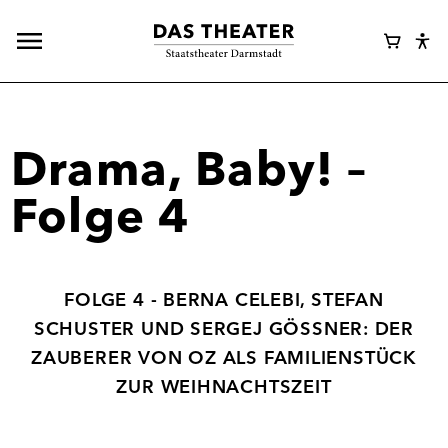
Hauptnavigation
Webshop
Warenk
Eye
öffnen
Login
Abl
Assi
Drama, Baby! –
Folge 4
FOLGE 4 - BERNA CELEBI, STEFAN
SCHUSTER UND SERGEJ GÖSSNER: DER Z
AUBERER VON OZ ALS FAMILIENSTÜCK Z
UR WEIHNACHTSZEIT