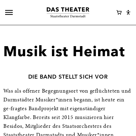
Hauptnavigation
Webshop
Warenk
Eye
öffnen
Login
Abl
Assi
Musik ist Heimat
DIE BAND STELLT SICH VOR
Was als offener Begegnungsort von geflüchteten und
Darmstädter Musiker*innen begann, ist heute ein
ge-fragtes Bandprojekt mit eigenständiger
Klangfarbe. Bereits seit 2015 musizieren hier
Besidos, Mitglieder des Staatsorchesters des
Staatstheater Darmstadts und Musiker*innen