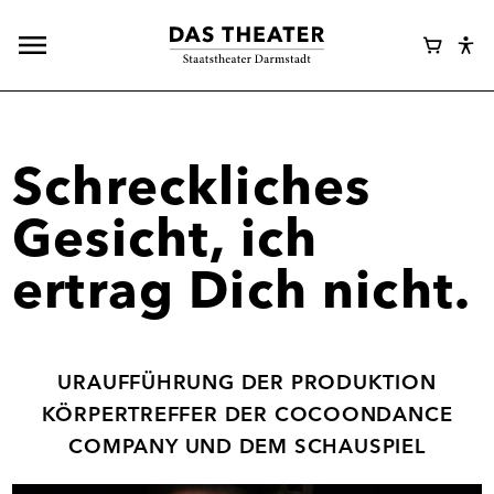
Hauptnavigation
Webshop
Warenk
Eye
öffnen
Login
Abl
Assi
Schreckliches
Gesicht, ich
ertrag Dich nicht.
URAUFFÜHRUNG DER PRODUKTION
KÖRPERTREFFER DER COCOONDANCE
COMPANY UND DEM SCHAUSPIEL