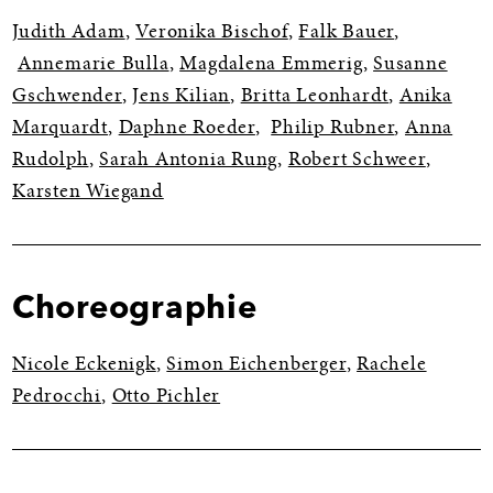
Judith Adam
,
Veronika Bischof
,
Falk Bauer
,
Annemarie Bulla
,
Magdalena Emmerig
,
Susanne
Gschwender
,
Jens Kilian
,
Britta Leonhardt
,
Anika
Marquardt
,
Daphne Roeder
,
Philip Rubner
,
Anna
Rudolph
,
Sarah Antonia Rung
,
Robert Schweer
,
Karsten Wiegand
Choreographie
Nicole Eckenigk
,
Simon Eichenberger
,
Rachele
Pedrocchi
,
Otto Pichler