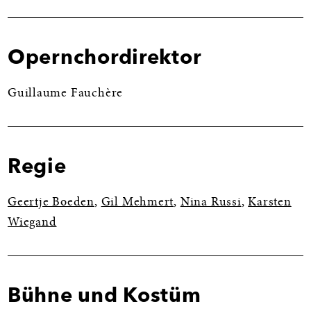
Opernchordirektor
Guillaume Fauchère
Regie
Geertje Boeden
,
Gil Mehmert
,
Nina Russi
,
Karsten
Wiegand
Bühne und Kostüm