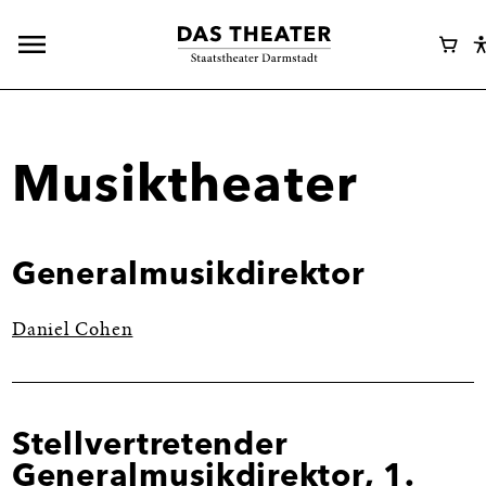
Hauptnavigation
Webshop
Ware
öffnen
Login
Musiktheater
Generalmusikdirektor
Daniel Cohen
Stellvertretender
Generalmusikdirektor, 1.