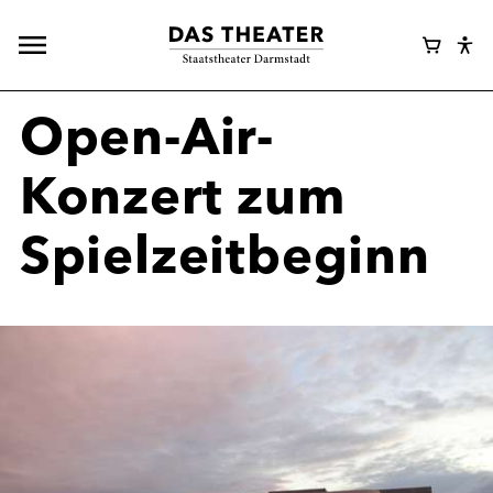
Hauptnavigation
Webshop
Warenk
Eye
öffnen
Login
Abl
Assi
Open-Air-
Konzert zum
Spielzeitbeginn