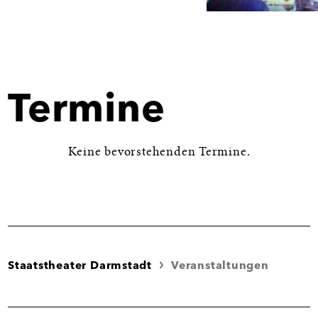
Bild
in
Großansicht
öffnen
Termine
Keine bevorstehenden Termine.
Staatstheater Darmstadt
Veranstaltungen