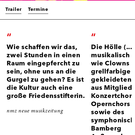
Trailer
Termine
“
“
Pressestimmen
Wie schaffen wir das,
Die Hölle (...)
zwei Stunden in einen
musikalisch l
Raum eingepfercht zu
wie Clowns i
sein, ohne uns an die
grellfarbige
Gurgel zu gehen? Es ist
gekleideten
die Kultur auch eine
aus Mitglied
große Friedensstifterin.
Konzertchors
Opernchors 
nmz neue musikzeitung
sowie des
symphonisch
Bamberg