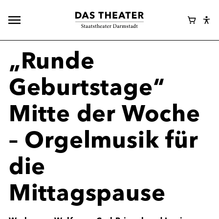
Hauptnavigation
Webshop
Warenk
Eye
öffnen
Login
Abl
Assi
„Runde
Geburtstage“
Mitte der Woche
– Orgelmusik für
die
Mittagspause