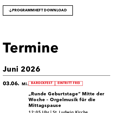
PROGRAMMHEFT DOWNLOAD
Termine
Juni 2026
03.06.
BAROCKFEST
EINTRITT FREI
Mi.
„Runde Geburtstage“ Mitte der
Woche – Orgelmusik für die
Mittagspause
03.06.
12:05 Uhr |
St. Ludwig Kirche