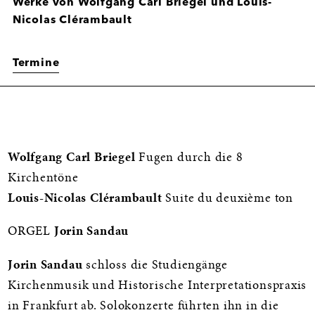
Werke von Wolfgang Carl Briegel und Louis-
Nicolas Clérambault
Termine
Informationen
Wolfgang Carl Briegel
Fugen durch die 8
Kirchentöne
Louis-Nicolas Clérambault
Suite du deuxième ton
ORGEL
Jorin Sandau
Jorin Sandau
schloss die Studiengänge
Kirchenmusik und Historische Interpretationspraxis
in Frankfurt ab. Solokonzerte führten ihn in die