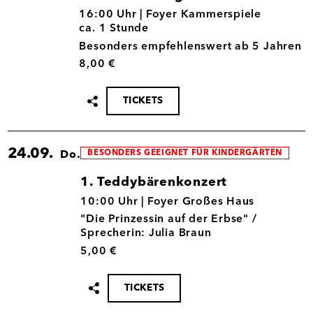
16.09.
16:00 Uhr |
Foyer Kammerspiele
ca. 1 Stunde
Besonders empfehlenswert ab 5 Jahren
8,00 €
TICKETS
Termin
teilen
24.09.
BESONDERS GEEIGNET FÜR KINDERGÄRTEN
Do.
1. Teddybärenkonzert
24.09.
10:00 Uhr |
Foyer Großes Haus
"Die Prinzessin auf der Erbse" /
Sprecherin: Julia Braun
5,00 €
TICKETS
Termin
teilen