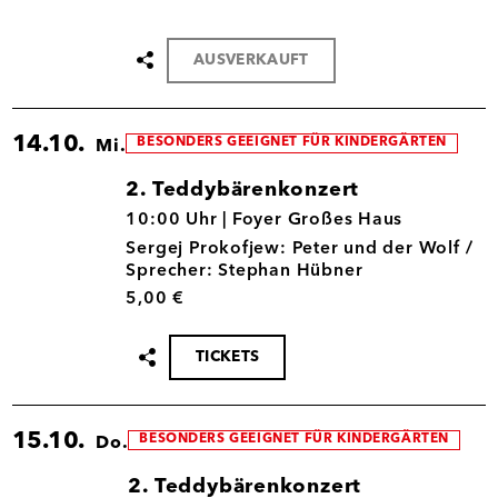
AUSVERKAUFT
Termin
teilen
14.10.
BESONDERS GEEIGNET FÜR KINDERGÄRTEN
Mi.
2. Teddybärenkonzert
14.10.
10:00 Uhr |
Foyer Großes Haus
Sergej Prokofjew: Peter und der Wolf /
Sprecher: Stephan Hübner
5,00 €
TICKETS
Termin
teilen
15.10.
BESONDERS GEEIGNET FÜR KINDERGÄRTEN
Do.
2. Teddybärenkonzert