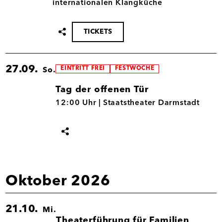
internationalen Klangküche
TICKETS
Termin
teilen
27.09.
EINTRITT FREI
FESTWOCHE
So.
Tag der offenen Tür
27.09.
12:00 Uhr |
Staatstheater Darmstadt
Termin
teilen
Oktober 2026
21.10.
Mi.
Theaterführung für Familien