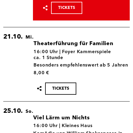
TICKETS
Termin
teilen
21.10.
Mi.
Theaterführung für Familien
21.10.
16:00 Uhr |
Foyer Kammerspiele
ca. 1 Stunde
Besonders empfehlenswert ab 5 Jahren
8,00 €
TICKETS
Termin
teilen
25.10.
So.
Viel Lärm um Nichts
25.10.
16:00 Uhr |
Kleines Haus