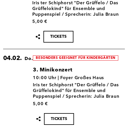
Iris ter Schiphorst "Der Grüffelo / Das
Grüffelokind" für Ensemble und
Puppenspiel / Sprecherin: Julia Braun
5,00 €
TICKETS
Termin
teilen
04.02.
BESONDERS GEEIGNET FÜR KINDERGÄRTEN
Do.
3. Minikonzert
04.02.
10:00 Uhr |
Foyer Großes Haus
Iris ter Schiphorst "Der Grüffelo / Das
Grüffelokind" für Ensemble und
Puppenspiel / Sprecherin: Julia Braun
5,00 €
TICKETS
Termin
teilen