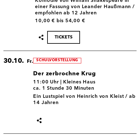
Komödie von William Shakespeare in
einer Fassung von Leander Haußmann /
empfohlen ab 12 Jahren
10,00 € bis 54,00 €
TICKETS
Termin
teilen
30.10.
SCHULVORSTELLUNG
Fr.
Der zerbrochne Krug
30.10.
11:00 Uhr |
Kleines Haus
ca. 1 Stunde 30 Minuten
Ein Lustspiel von Heinrich von Kleist / ab
14 Jahren
Termin
teilen