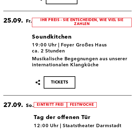
teilen
25.09.
IHR PREIS - SIE ENTSCHEIDEN, WIE VIEL SIE
Fr.
ZAHLEN
Soundkitchen
25.09.
19:00 Uhr |
Foyer Großes Haus
ca. 2 Stunden
Musikalische Begegnungen aus unserer
internationalen Klangküche
TICKETS
Termin
teilen
27.09.
EINTRITT FREI
FESTWOCHE
So.
Tag der offenen Tür
27.09.
12:00 Uhr |
Staatstheater Darmstadt