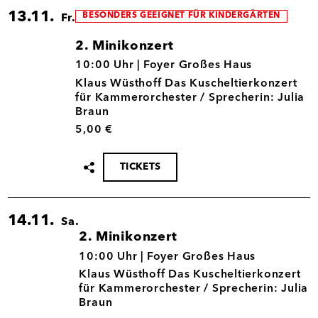
13.11.
BESONDERS GEEIGNET FÜR KINDERGÄRTEN
Fr.
2. Minikonzert
13.11.
10:00 Uhr |
Foyer Großes Haus
Klaus Wüsthoff Das Kuscheltierkonzert
für Kammerorchester / Sprecherin: Julia
Braun
5,00 €
TICKETS
Termin
teilen
14.11.
Sa.
2. Minikonzert
14.11.
10:00 Uhr |
Foyer Großes Haus
Klaus Wüsthoff Das Kuscheltierkonzert
für Kammerorchester / Sprecherin: Julia
Braun