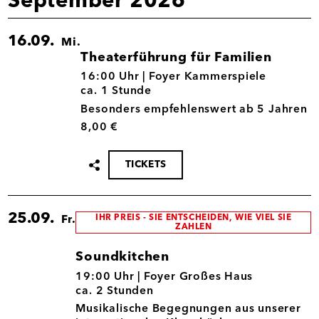
September 2026
16.09.
Mi.
Theaterführung für Familien
16.09.
16:00 Uhr |
Foyer Kammerspiele
ca. 1 Stunde
Besonders empfehlenswert ab 5 Jahren
8,00 €
TICKETS
Termin
teilen
25.09.
IHR PREIS - SIE ENTSCHEIDEN, WIE VIEL SIE
Fr.
ZAHLEN
Soundkitchen
25.09.
19:00 Uhr |
Foyer Großes Haus
ca. 2 Stunden
Musikalische Begegnungen aus unserer