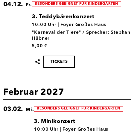
04.12.
BESONDERS GEEIGNET FÜR KINDERGÄRTEN
Fr.
3. Teddybärenkonzert
04.12.
10:00 Uhr |
Foyer Großes Haus
"Karneval der Tiere" / Sprecher: Stephan
Hübner
5,00 €
TICKETS
Termin
teilen
Februar 2027
03.02.
BESONDERS GEEIGNET FÜR KINDERGÄRTEN
Mi.
3. Minikonzert
03.02.
10:00 Uhr |
Foyer Großes Haus