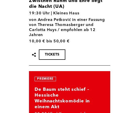
Zwischen Ruhm und Ehre liegt
die Nacht (UA)
03.12.
19:30 Uhr |
Kleines Haus
von Andrea Petković in einer Fassung
von Theresa Thomasberger und
Carlotta Huys / empfohlen ab 12
Jahren
10,00 € bis 50,00 €
TICKETS
Termin
teilen
PREMIERE
De Baum steht schief –
Hessische
Weihnachtskomödie in
einem Akt