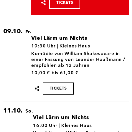
TICKETS
Termin
teilen
09.10.
Fr.
Viel Lärm um Nichts
09.10.
19:30 Uhr |
Kleines Haus
Komödie von William Shakespeare in
einer Fassung von Leander Haußmann /
empfohlen ab 12 Jahren
10,00 € bis 61,00 €
TICKETS
Termin
teilen
11.10.
So.
Viel Lärm um Nichts
11.10.
16:00 Uhr |
Kleines Haus