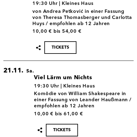
06.11.
19:30 Uhr |
Kleines Haus
von Andrea Petković in einer Fassung
von Theresa Thomasberger und Carlotta
Huys / empfohlen ab 12 Jahren
10,00 € bis 54,00 €
TICKETS
Termin
teilen
21.11.
Sa.
Viel Lärm um Nichts
21.11.
19:30 Uhr |
Kleines Haus
Komödie von William Shakespeare in
einer Fassung von Leander Haußmann /
empfohlen ab 12 Jahren
10,00 € bis 61,00 €
TICKETS
Termin
teilen