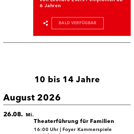
6 Jahren
BALD VERFÜGBAR
Termin
teilen
10 bis 14 Jahre
August 2026
26.08.
Mi.
Theaterführung für Familien
26.08.
16:00 Uhr |
Foyer Kammerspiele