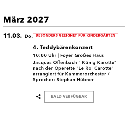
März 2027
11.03.
BESONDERS GEEIGNET FÜR KINDERGÄRTEN
Do.
4. Teddybärenkonzert
11.03.
10:00 Uhr |
Foyer Großes Haus
Jacques Offenbach " König Karotte"
nach der Operette "Le Roi Carotte"
arrangiert für Kammerorchester /
Sprecher: Stephan Hübner
BALD VERFÜGBAR
Termin
teilen