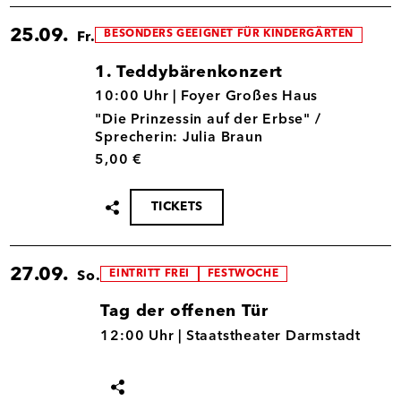
25.09.
BESONDERS GEEIGNET FÜR KINDERGÄRTEN
Fr.
1. Teddybärenkonzert
25.09.
10:00 Uhr |
Foyer Großes Haus
"Die Prinzessin auf der Erbse" /
Sprecherin: Julia Braun
5,00 €
TICKETS
Termin
teilen
27.09.
EINTRITT FREI
FESTWOCHE
So.
Tag der offenen Tür
27.09.
12:00 Uhr |
Staatstheater Darmstadt
Termin