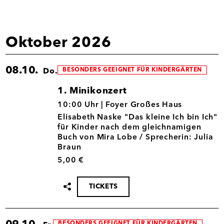
teilen
Oktober 2026
08.10.
BESONDERS GEEIGNET FÜR KINDERGÄRTEN
Do.
1. Minikonzert
08.10.
10:00 Uhr |
Foyer Großes Haus
Elisabeth Naske "Das kleine Ich bin Ich"
für Kinder nach dem gleichnamigen
Buch von Mira Lobe / Sprecherin: Julia
Braun
5,00 €
TICKETS
Termin
teilen
BESONDERS GEEIGNET FÜR KINDERGÄRTEN