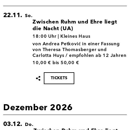
22.11.
So.
Zwischen Ruhm und Ehre liegt
die Nacht (UA)
22.11.
18:00 Uhr |
Kleines Haus
von Andrea Petković in einer Fassung
von Theresa Thomasberger und
Carlotta Huys / empfohlen ab 12 Jahren
10,00 € bis 50,00 €
TICKETS
Termin
teilen
Dezember 2026
03.12.
Do.