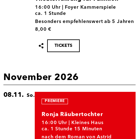
21.10.
16:00 Uhr |
Foyer Kammerspiele
ca. 1 Stunde
Besonders empfehlenswert ab 5 Jahren
8,00 €
TICKETS
Termin
teilen
November 2026
08.11.
So.
PREMIERE
Ronja Räubertochter
08.11.
16:00 Uhr |
Kleines Haus
ca. 1 Stunde 15 Minuten
nach dem Roman von Astrid