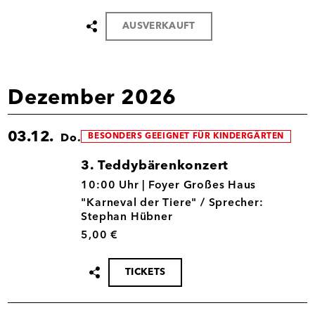
AUSVERKAUFT
Termin
teilen
Dezember 2026
03.12.
BESONDERS GEEIGNET FÜR KINDERGÄRTEN
Do.
3. Teddybärenkonzert
03.12.
10:00 Uhr |
Foyer Großes Haus
"Karneval der Tiere" / Sprecher:
Stephan Hübner
5,00 €
TICKETS
Termin
teilen