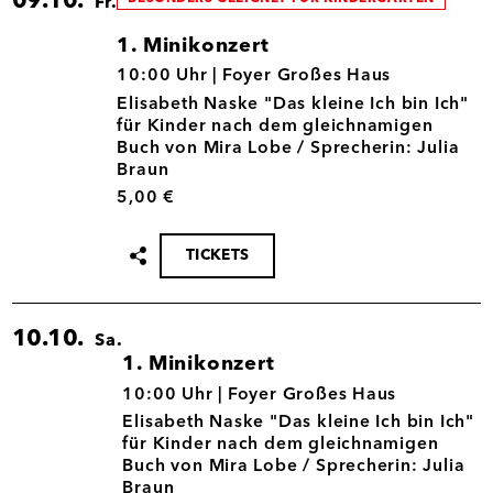
09.10.
Fr.
1. Minikonzert
09.10.
10:00 Uhr |
Foyer Großes Haus
Elisabeth Naske "Das kleine Ich bin Ich"
für Kinder nach dem gleichnamigen
Buch von Mira Lobe / Sprecherin: Julia
Braun
5,00 €
TICKETS
Termin
teilen
10.10.
Sa.
1. Minikonzert
10.10.
10:00 Uhr |
Foyer Großes Haus
Elisabeth Naske "Das kleine Ich bin Ich"
für Kinder nach dem gleichnamigen
Buch von Mira Lobe / Sprecherin: Julia
Braun